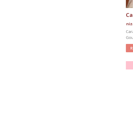
Ca
ni
Car
Gou
R