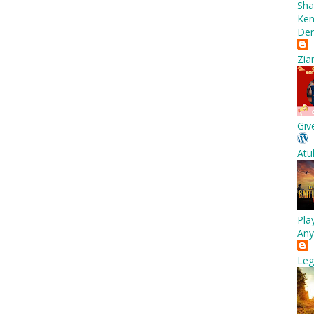
Sha
Ken
Den
Zia
Giv
Atu
Pla
Any
Leg