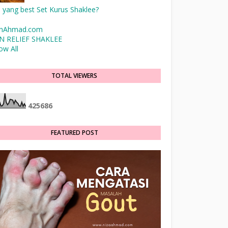
 yang best Set Kurus Shaklee?
inAhmad.com
N RELIEF SHAKLEE
ow All
TOTAL VIEWERS
4
2
5
6
8
6
FEATURED POST