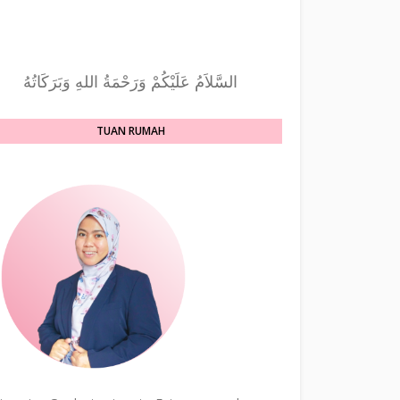
السَّلاَمُ عَلَيْكُمْ وَرَحْمَةُ اللهِ وَبَرَكَاتُهُ
TUAN RUMAH