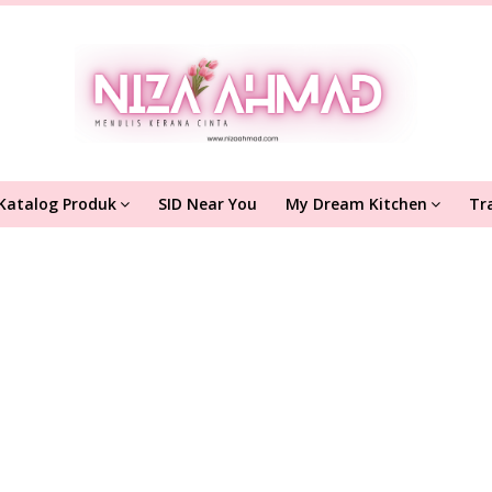
Katalog Produk
SID Near You
My Dream Kitchen
Tr