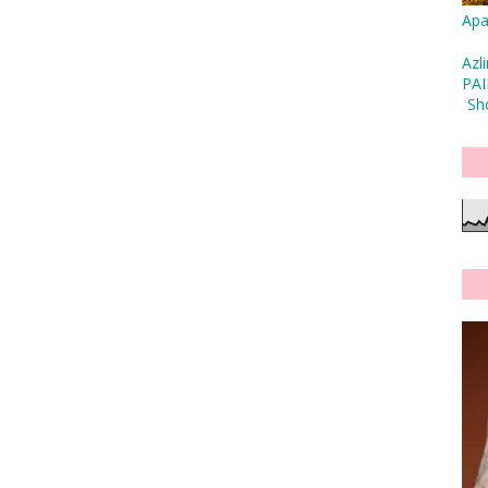
Apa
Azl
PAI
Sh