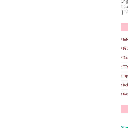
Eng
Lea
| M
Inf
Pr
Sh
TT
Ti
Ke
Re
Sha