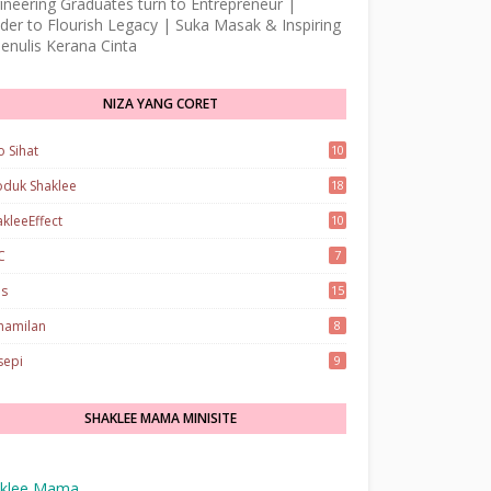
ineering Graduates turn to Entrepreneur |
der to Flourish Legacy | Suka Masak & Inspiring
enulis Kerana Cinta
NIZA YANG CORET
o Sihat
10
oduk Shaklee
18
akleeEffect
10
C
7
ps
15
hamilan
8
sepi
9
SHAKLEE MAMA MINISITE
klee Mama