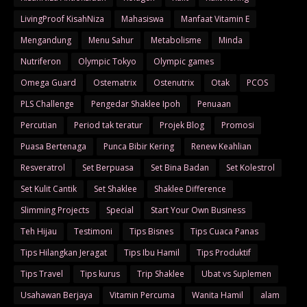
LivingProof KisahNiza
Mahasiswa
Manfaat Vitamin E
Mengandung
Menu Sahur
Metabolisme
Minda
Nutriferon
Olympic Tokyo
Olympic games
Omega Guard
Ostematrix
Ostenutrix
Otak
PCOS
PLS Challenge
Pengedar Shaklee Ipoh
Penuaan
Percutian
Period tak teratur
Projek Blog
Promosi
Puasa Bertenaga
Punca Bibir Kering
Renew Keahlian
Resveratrol
Set Berpuasa
Set Bina Badan
Set Kolestrol
Set Kulit Cantik
Set Shaklee
Shaklee Difference
Slimming Projects
Special
Start Your Own Business
Teh Hijau
Testimoni
Tips Bisnes
Tips Cuaca Panas
Tips Hilangkan Jeragat
Tips Ibu Hamil
Tips Produktif
Tips Travel
Tips kurus
Trip Shaklee
Ubat vs Suplemen
Usahawan Berjaya
Vitamin Percuma
Wanita Hamil
alam