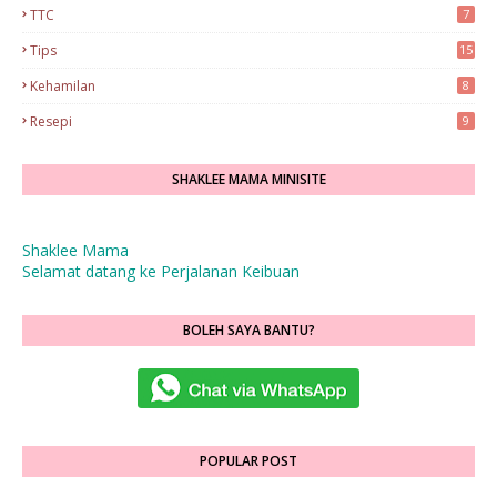
TTC
7
Tips
15
Kehamilan
8
Resepi
9
SHAKLEE MAMA MINISITE
Shaklee Mama
Selamat datang ke Perjalanan Keibuan
BOLEH SAYA BANTU?
POPULAR POST