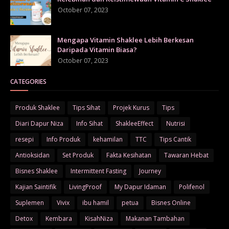
October 07, 2023
Mengapa Vitamin Shaklee Lebih Berkesan
Daripada Vitamin Biasa?
October 07, 2023
CATEGORIES
Produk Shaklee
Tips Sihat
Projek Kurus
Tips
Diari Dapur Niza
Info Sihat
ShakleeEffect
Nutrisi
resepi
Info Produk
kehamilan
TTC
Tips Cantik
Antioksidan
Set Produk
Fakta Kesihatan
Tawaran Hebat
Bisnes Shaklee
Intermittent Fasting
Journey
Kajian Saintifik
LivingProof
My Dapur Idaman
Polifenol
Suplemen
Vivix
ibu hamil
petua
Bisnes Online
Detox
Kembara
KisahNiza
Makanan Tambahan