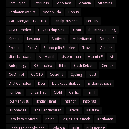
Semulajadi
Set Kurus
Set puasa
Vitamin
Vitamin C
kesihatan wanita
Awet Muda
Bonus
Cara Mengatasi Gastrik
Family Business
Fertility
GLA Complex
Gaya Hidup Sihat
Gout
Ibu Mengandung
Kanser
Kesuburan
Motivasi
Multivitamin
Omega-3
Protein
Res-V
Sebab pilih Shaklee
Travel
Vita-lize
diari kembara
set Hamil
sistem imun
vitamin E
Air
Autophagy
B-Complex
Bibir
Cash Rebate
Cerdas
CoQ-Trol
CoQ10
Covid19
Cycling
Cyst
DTX Complex
Doa
Duit Raya Shaklee
Endometriosis
Fun Day
Fungsi Hati
GDM
Garlic
Hamil
Ibu Menyusu
Ikhtiar Hamil
Insentif
Inspirasi
Isu Shaklee
Jana Pendapatan
Jerebu
Kalsium
Kata-kata Motivasi
Keirin
Kerja Dari Rumah
Kesihatan
KisahNiza Antioksidan
Kolagen
Kulit
Kulit Kering