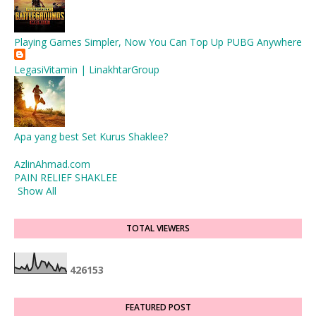
Playing Games Simpler, Now You Can Top Up PUBG Anywhere
LegasiVitamin | LinakhtarGroup
Apa yang best Set Kurus Shaklee?
AzlinAhmad.com
PAIN RELIEF SHAKLEE
Show All
TOTAL VIEWERS
4
2
6
1
5
3
FEATURED POST