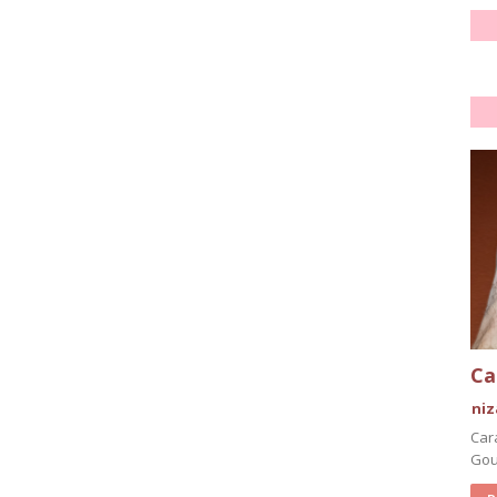
Ca
ni
Car
Gou