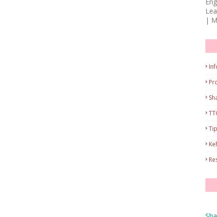
Eng
Lea
| M
Inf
Pr
Sh
TT
Ti
Ke
Re
Sha