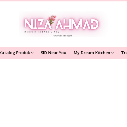
Katalog Produk
SID Near You
My Dream Kitchen
Tr