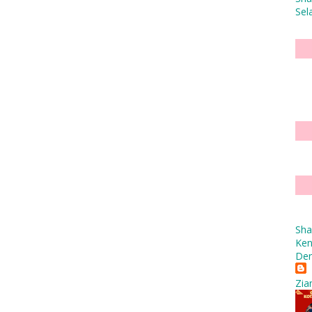
Sel
Sha
Ken
Den
Zia