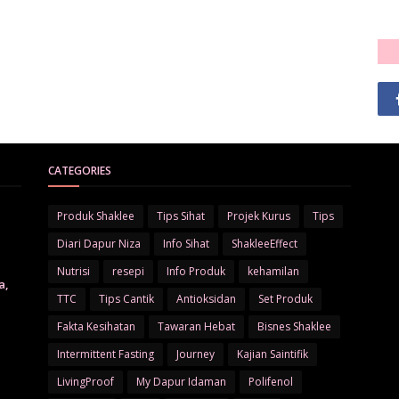
CATEGORIES
Produk Shaklee
Tips Sihat
Projek Kurus
Tips
Diari Dapur Niza
Info Sihat
ShakleeEffect
Nutrisi
resepi
Info Produk
kehamilan
a,
TTC
Tips Cantik
Antioksidan
Set Produk
Fakta Kesihatan
Tawaran Hebat
Bisnes Shaklee
Intermittent Fasting
Journey
Kajian Saintifik
LivingProof
My Dapur Idaman
Polifenol