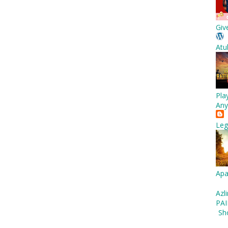
Giv
Atu
Pla
Any
Leg
Apa
Azl
PAI
Sh