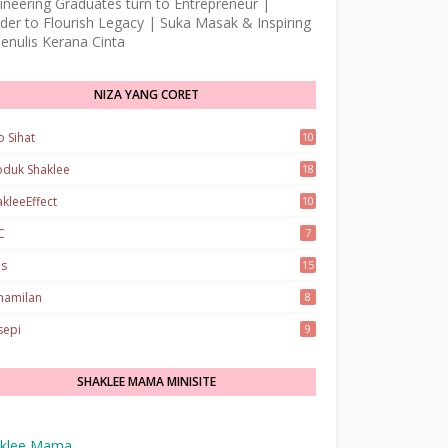
ineering Graduates turn to Entrepreneur |
der to Flourish Legacy | Suka Masak & Inspiring
enulis Kerana Cinta
NIZA YANG CORET
o Sihat
10
oduk Shaklee
18
akleeEffect
10
C
7
ps
15
hamilan
8
sepi
9
SHAKLEE MAMA MINISITE
klee Mama