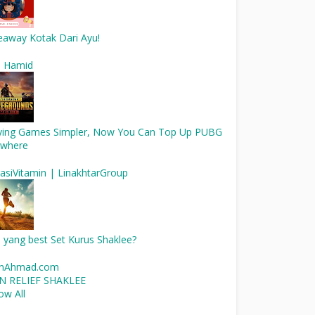
eaway Kotak Dari Ayu!
l Hamid
ying Games Simpler, Now You Can Top Up PUBG
where
asiVitamin | LinakhtarGroup
 yang best Set Kurus Shaklee?
inAhmad.com
N RELIEF SHAKLEE
ow All