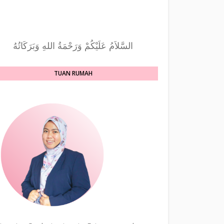
السَّلاَمُ عَلَيْكُمْ وَرَحْمَةُ اللهِ وَبَرَكَاتُهُ
TUAN RUMAH