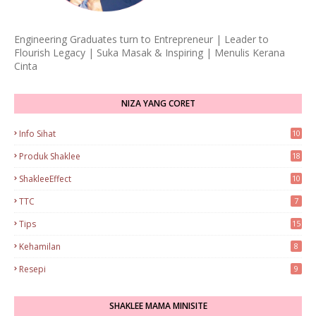
Engineering Graduates turn to Entrepreneur | Leader to
Flourish Legacy | Suka Masak & Inspiring | Menulis Kerana
Cinta
NIZA YANG CORET
Info Sihat
10
Produk Shaklee
18
ShakleeEffect
10
TTC
7
Tips
15
Kehamilan
8
Resepi
9
SHAKLEE MAMA MINISITE