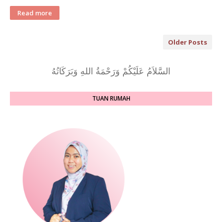
Read more
Older Posts
السَّلاَمُ عَلَيْكُمْ وَرَحْمَةُ اللهِ وَبَرَكَاتُهُ
TUAN RUMAH