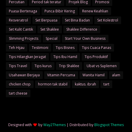
Percutian
Period tak teratur
Projek Blog
Promosi
Puasa Bertenaga
Punca Bibir Kering
Renew Keahlian
Resveratrol
Set Berpuasa
Set Bina Badan
Set Kolestrol
Set Kulit Cantik
Set Shaklee
Shaklee Difference
Slimming Projects
Special
Start Your Own Business
Teh Hijau
Testimoni
Tips Bisnes
Tips Cuaca Panas
Tips Hilangkan Jeragat
Tips Ibu Hamil
Tips Produktif
Tips Travel
Tips kurus
Trip Shaklee
Ubat vs Suplemen
Usahawan Berjaya
Vitamin Percuma
Wanita Hamil
alam
chicken chop
hormon tak stabil
kaktus. ibrah
tart
tart cheese
Designed with
by
Way2Themes
| Distributed by
Blogspot Themes