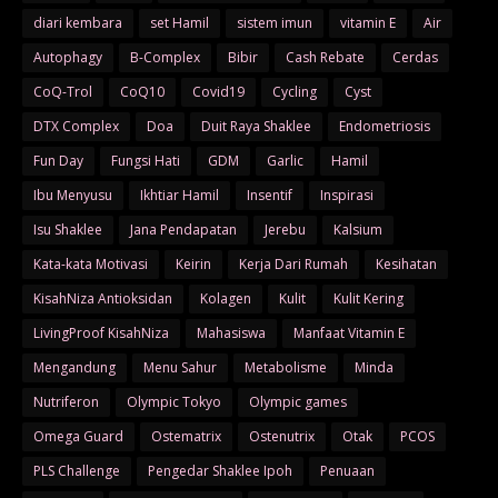
diari kembara
set Hamil
sistem imun
vitamin E
Air
Autophagy
B-Complex
Bibir
Cash Rebate
Cerdas
CoQ-Trol
CoQ10
Covid19
Cycling
Cyst
DTX Complex
Doa
Duit Raya Shaklee
Endometriosis
Fun Day
Fungsi Hati
GDM
Garlic
Hamil
Ibu Menyusu
Ikhtiar Hamil
Insentif
Inspirasi
Isu Shaklee
Jana Pendapatan
Jerebu
Kalsium
Kata-kata Motivasi
Keirin
Kerja Dari Rumah
Kesihatan
KisahNiza Antioksidan
Kolagen
Kulit
Kulit Kering
LivingProof KisahNiza
Mahasiswa
Manfaat Vitamin E
Mengandung
Menu Sahur
Metabolisme
Minda
Nutriferon
Olympic Tokyo
Olympic games
Omega Guard
Ostematrix
Ostenutrix
Otak
PCOS
PLS Challenge
Pengedar Shaklee Ipoh
Penuaan