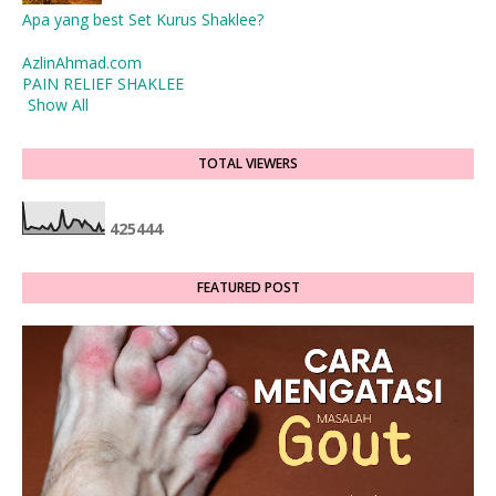
Apa yang best Set Kurus Shaklee?
AzlinAhmad.com
PAIN RELIEF SHAKLEE
Show All
TOTAL VIEWERS
4
2
5
4
4
4
FEATURED POST