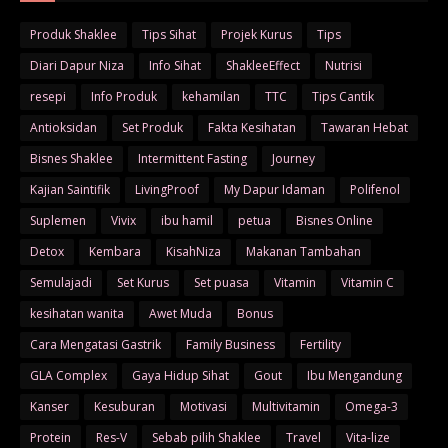
Produk Shaklee
Tips Sihat
Projek Kurus
Tips
Diari Dapur Niza
Info Sihat
ShakleeEffect
Nutrisi
resepi
Info Produk
kehamilan
TTC
Tips Cantik
Antioksidan
Set Produk
Fakta Kesihatan
Tawaran Hebat
Bisnes Shaklee
Intermittent Fasting
Journey
Kajian Saintifik
LivingProof
My Dapur Idaman
Polifenol
Suplemen
Vivix
ibu hamil
petua
Bisnes Online
Detox
Kembara
KisahNiza
Makanan Tambahan
Semulajadi
Set Kurus
Set puasa
Vitamin
Vitamin C
kesihatan wanita
Awet Muda
Bonus
Cara Mengatasi Gastrik
Family Business
Fertility
GLA Complex
Gaya Hidup Sihat
Gout
Ibu Mengandung
Kanser
Kesuburan
Motivasi
Multivitamin
Omega-3
Protein
Res-V
Sebab pilih Shaklee
Travel
Vita-lize