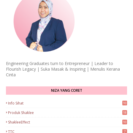
Engineering Graduates turn to Entrepreneur | Leader to
Flourish Legacy | Suka Masak & Inspiring | Menulis Kerana
Cinta
NIZA YANG CORET
Info Sihat
10
Produk Shaklee
18
ShakleeEffect
10
TTC
7