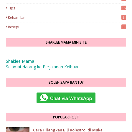
Tips
15
Kehamilan
8
Resepi
9
SHAKLEE MAMA MINISITE
Shaklee Mama
Selamat datang ke Perjalanan Keibuan
BOLEH SAYA BANTU?
POPULAR POST
Cara Hilangkan Biji Kolestrol di Muka