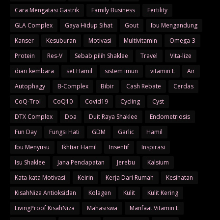
Cara Mengatasi Gastrik
Family Business
Fertility
GLA Complex
Gaya Hidup Sihat
Gout
Ibu Mengandung
Kanser
Kesuburan
Motivasi
Multivitamin
Omega-3
Protein
Res-V
Sebab pilih Shaklee
Travel
Vita-lize
diari kembara
set Hamil
sistem imun
vitamin E
Air
Autophagy
B-Complex
Bibir
Cash Rebate
Cerdas
CoQ-Trol
CoQ10
Covid19
Cycling
Cyst
DTX Complex
Doa
Duit Raya Shaklee
Endometriosis
Fun Day
Fungsi Hati
GDM
Garlic
Hamil
Ibu Menyusu
Ikhtiar Hamil
Insentif
Inspirasi
Isu Shaklee
Jana Pendapatan
Jerebu
Kalsium
Kata-kata Motivasi
Keirin
Kerja Dari Rumah
Kesihatan
KisahNiza Antioksidan
Kolagen
Kulit
Kulit Kering
LivingProof KisahNiza
Mahasiswa
Manfaat Vitamin E