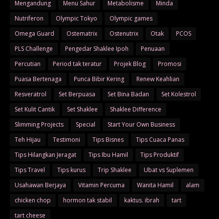
Mengandung
Menu Sahur
Metabolisme
Minda
Nutriferon
Olympic Tokyo
Olympic games
Omega Guard
Ostematrix
Ostenutrix
Otak
PCOS
PLS Challenge
Pengedar Shaklee Ipoh
Penuaan
Percutian
Period tak teratur
Projek Blog
Promosi
Puasa Bertenaga
Punca Bibir Kering
Renew Keahlian
Resveratrol
Set Berpuasa
Set Bina Badan
Set Kolestrol
Set Kulit Cantik
Set Shaklee
Shaklee Difference
Slimming Projects
Special
Start Your Own Business
Teh Hijau
Testimoni
Tips Bisnes
Tips Cuaca Panas
Tips Hilangkan Jeragat
Tips Ibu Hamil
Tips Produktif
Tips Travel
Tips kurus
Trip Shaklee
Ubat vs Suplemen
Usahawan Berjaya
Vitamin Percuma
Wanita Hamil
alam
chicken chop
hormon tak stabil
kaktus. ibrah
tart
tart cheese