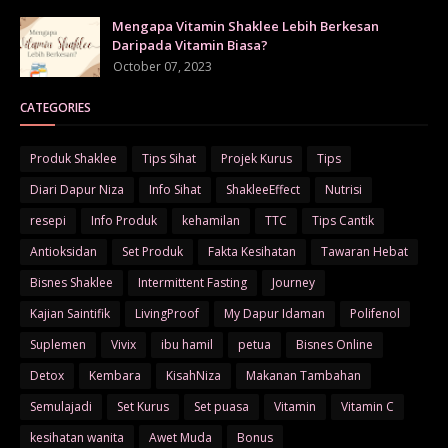
Mengapa Vitamin Shaklee Lebih Berkesan
Daripada Vitamin Biasa?
October 07, 2023
CATEGORIES
Produk Shaklee
Tips Sihat
Projek Kurus
Tips
Diari Dapur Niza
Info Sihat
ShakleeEffect
Nutrisi
resepi
Info Produk
kehamilan
TTC
Tips Cantik
Antioksidan
Set Produk
Fakta Kesihatan
Tawaran Hebat
Bisnes Shaklee
Intermittent Fasting
Journey
Kajian Saintifik
LivingProof
My Dapur Idaman
Polifenol
Suplemen
Vivix
ibu hamil
petua
Bisnes Online
Detox
Kembara
KisahNiza
Makanan Tambahan
Semulajadi
Set Kurus
Set puasa
Vitamin
Vitamin C
kesihatan wanita
Awet Muda
Bonus