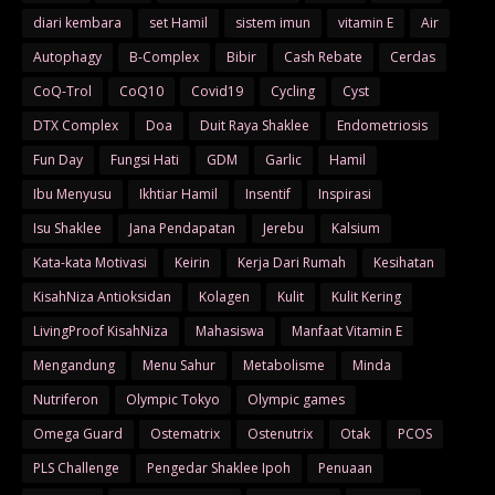
diari kembara
set Hamil
sistem imun
vitamin E
Air
Autophagy
B-Complex
Bibir
Cash Rebate
Cerdas
CoQ-Trol
CoQ10
Covid19
Cycling
Cyst
DTX Complex
Doa
Duit Raya Shaklee
Endometriosis
Fun Day
Fungsi Hati
GDM
Garlic
Hamil
Ibu Menyusu
Ikhtiar Hamil
Insentif
Inspirasi
Isu Shaklee
Jana Pendapatan
Jerebu
Kalsium
Kata-kata Motivasi
Keirin
Kerja Dari Rumah
Kesihatan
KisahNiza Antioksidan
Kolagen
Kulit
Kulit Kering
LivingProof KisahNiza
Mahasiswa
Manfaat Vitamin E
Mengandung
Menu Sahur
Metabolisme
Minda
Nutriferon
Olympic Tokyo
Olympic games
Omega Guard
Ostematrix
Ostenutrix
Otak
PCOS
PLS Challenge
Pengedar Shaklee Ipoh
Penuaan