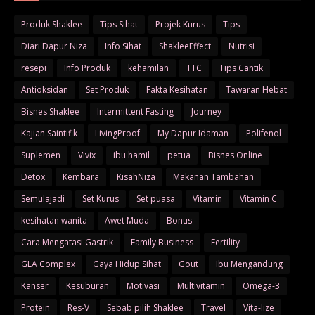
Produk Shaklee
Tips Sihat
Projek Kurus
Tips
Diari Dapur Niza
Info Sihat
ShakleeEffect
Nutrisi
resepi
Info Produk
kehamilan
TTC
Tips Cantik
Antioksidan
Set Produk
Fakta Kesihatan
Tawaran Hebat
Bisnes Shaklee
Intermittent Fasting
Journey
Kajian Saintifik
LivingProof
My Dapur Idaman
Polifenol
Suplemen
Vivix
ibu hamil
petua
Bisnes Online
Detox
Kembara
KisahNiza
Makanan Tambahan
Semulajadi
Set Kurus
Set puasa
Vitamin
Vitamin C
kesihatan wanita
Awet Muda
Bonus
Cara Mengatasi Gastrik
Family Business
Fertility
GLA Complex
Gaya Hidup Sihat
Gout
Ibu Mengandung
Kanser
Kesuburan
Motivasi
Multivitamin
Omega-3
Protein
Res-V
Sebab pilih Shaklee
Travel
Vita-lize