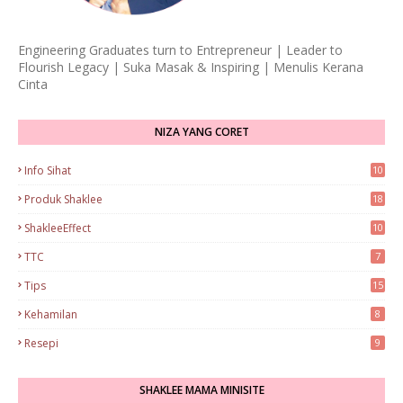
Engineering Graduates turn to Entrepreneur | Leader to
Flourish Legacy | Suka Masak & Inspiring | Menulis Kerana
Cinta
NIZA YANG CORET
Info Sihat
10
Produk Shaklee
18
ShakleeEffect
10
TTC
7
Tips
15
Kehamilan
8
Resepi
9
SHAKLEE MAMA MINISITE