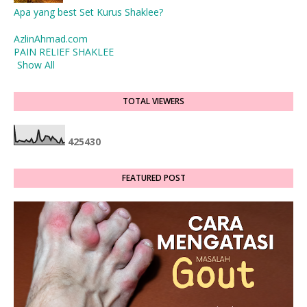
Apa yang best Set Kurus Shaklee?
AzlinAhmad.com
PAIN RELIEF SHAKLEE
Show All
TOTAL VIEWERS
4
2
5
4
3
0
FEATURED POST