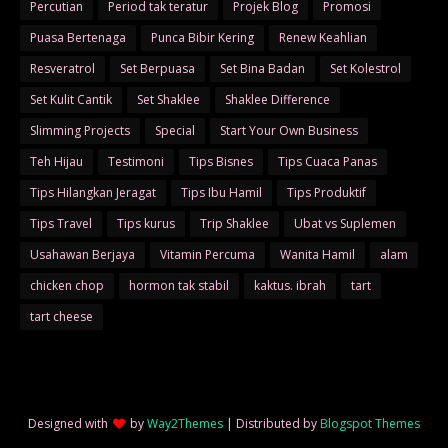
Percutian
Period tak teratur
Projek Blog
Promosi
Puasa Bertenaga
Punca Bibir Kering
Renew Keahlian
Resveratrol
Set Berpuasa
Set Bina Badan
Set Kolestrol
Set Kulit Cantik
Set Shaklee
Shaklee Difference
Slimming Projects
Special
Start Your Own Business
Teh Hijau
Testimoni
Tips Bisnes
Tips Cuaca Panas
Tips Hilangkan Jeragat
Tips Ibu Hamil
Tips Produktif
Tips Travel
Tips kurus
Trip Shaklee
Ubat vs Suplemen
Usahawan Berjaya
Vitamin Percuma
Wanita Hamil
alam
chicken chop
hormon tak stabil
kaktus. ibrah
tart
tart cheese
Designed with
by
Way2Themes
| Distributed by
Blogspot Themes