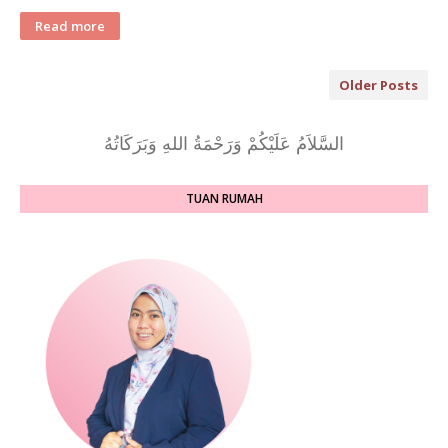
Read more
Older Posts
السَّلاَمُ عَلَيْكُمْ وَرَحْمَةُ اللهِ وَبَرَكَاتُهُ
TUAN RUMAH