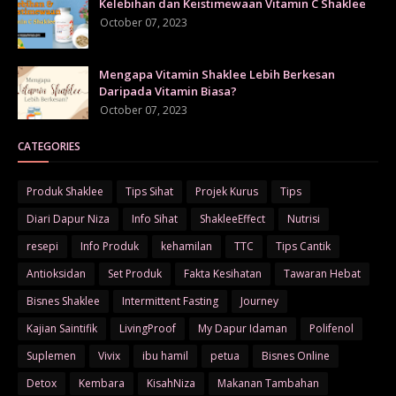
Kelebihan dan Keistimewaan Vitamin C Shaklee
October 07, 2023
Mengapa Vitamin Shaklee Lebih Berkesan
Daripada Vitamin Biasa?
October 07, 2023
CATEGORIES
Produk Shaklee
Tips Sihat
Projek Kurus
Tips
Diari Dapur Niza
Info Sihat
ShakleeEffect
Nutrisi
resepi
Info Produk
kehamilan
TTC
Tips Cantik
Antioksidan
Set Produk
Fakta Kesihatan
Tawaran Hebat
Bisnes Shaklee
Intermittent Fasting
Journey
Kajian Saintifik
LivingProof
My Dapur Idaman
Polifenol
Suplemen
Vivix
ibu hamil
petua
Bisnes Online
Detox
Kembara
KisahNiza
Makanan Tambahan