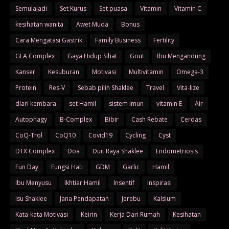
Semulajadi
Set Kurus
Set puasa
Vitamin
Vitamin C
kesihatan wanita
Awet Muda
Bonus
Cara Mengatasi Gastrik
Family Business
Fertility
GLA Complex
Gaya Hidup Sihat
Gout
Ibu Mengandung
Kanser
Kesuburan
Motivasi
Multivitamin
Omega-3
Protein
Res-V
Sebab pilih Shaklee
Travel
Vita-lize
diari kembara
set Hamil
sistem imun
vitamin E
Air
Autophagy
B-Complex
Bibir
Cash Rebate
Cerdas
CoQ-Trol
CoQ10
Covid19
Cycling
Cyst
DTX Complex
Doa
Duit Raya Shaklee
Endometriosis
Fun Day
Fungsi Hati
GDM
Garlic
Hamil
Ibu Menyusu
Ikhtiar Hamil
Insentif
Inspirasi
Isu Shaklee
Jana Pendapatan
Jerebu
Kalsium
Kata-kata Motivasi
Keirin
Kerja Dari Rumah
Kesihatan