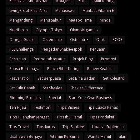
KisahNiza Antioksidan
Kolagen
Kulit
Kulit Kering
LivingProof KisahNiza
Mahasiswa
Manfaat Vitamin E
Mengandung
Menu Sahur
Metabolisme
Minda
Nutriferon
Olympic Tokyo
Olympic games
Omega Guard
Ostematrix
Ostenutrix
Otak
PCOS
PLS Challenge
Pengedar Shaklee Ipoh
Penuaan
Percutian
Period tak teratur
Projek Blog
Promosi
Puasa Bertenaga
Punca Bibir Kering
Renew Keahlian
Resveratrol
Set Berpuasa
Set Bina Badan
Set Kolestrol
Set Kulit Cantik
Set Shaklee
Shaklee Difference
Slimming Projects
Special
Start Your Own Business
Teh Hijau
Testimoni
Tips Bisnes
Tips Cuaca Panas
Tips Hilangkan Jeragat
Tips Ibu Hamil
Tips Produktif
Tips Travel
Tips kurus
Trip Shaklee
Ubat vs Suplemen
Usahawan Berjaya
Vitamin Percuma
Wanita Hamil
alam