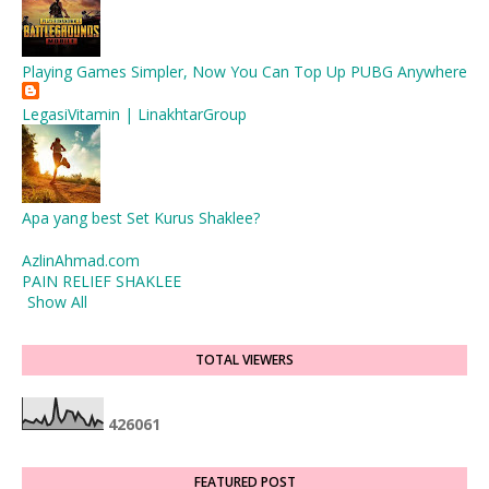
Playing Games Simpler, Now You Can Top Up PUBG Anywhere
LegasiVitamin | LinakhtarGroup
Apa yang best Set Kurus Shaklee?
AzlinAhmad.com
PAIN RELIEF SHAKLEE
Show All
TOTAL VIEWERS
4
2
6
0
6
1
FEATURED POST