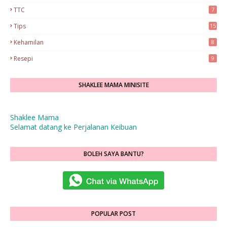
TTC
7
Tips
15
Kehamilan
8
Resepi
9
SHAKLEE MAMA MINISITE
Shaklee Mama
Selamat datang ke Perjalanan Keibuan
BOLEH SAYA BANTU?
POPULAR POST